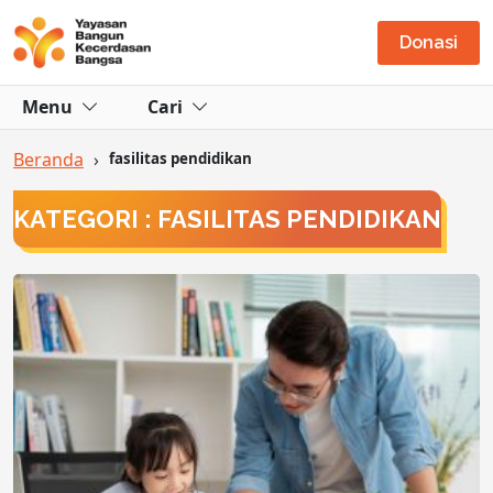
Donasi
Menu
Cari
Beranda
›
fasilitas pendidikan
KATEGORI : FASILITAS PENDIDIKAN