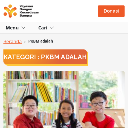
Donasi
Menu
Cari
Beranda
›
PKBM adalah
KATEGORI : PKBM ADALAH