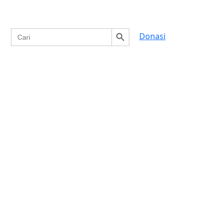
Search Button
Search
Donasi
for: