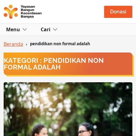
Donasi
Menu
Cari
Beranda
›
pendidikan non formal adalah
KATEGORI : PENDIDIKAN NON
FORMAL ADALAH