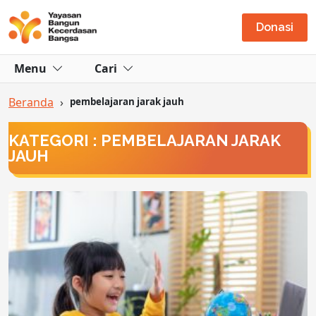
Donasi
Menu
Cari
Beranda
›
pembelajaran jarak jauh
KATEGORI : PEMBELAJARAN JARAK
JAUH