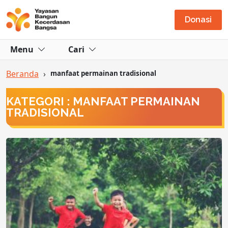
Donasi
Menu
Cari
Beranda
›
manfaat permainan tradisional
KATEGORI : MANFAAT PERMAINAN
TRADISIONAL