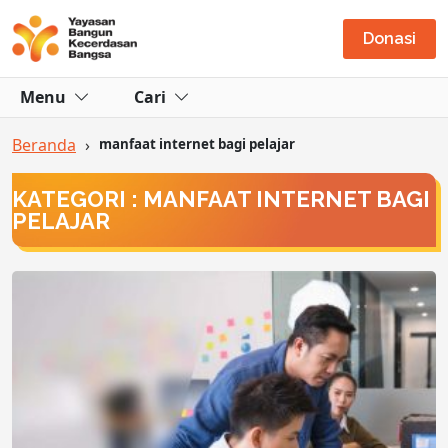
Donasi
Menu
Cari
Beranda
›
manfaat internet bagi pelajar
KATEGORI : MANFAAT INTERNET BAGI
PELAJAR