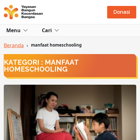
Donasi
Menu
Cari
Beranda
›
manfaat homeschooling
KATEGORI : MANFAAT
HOMESCHOOLING