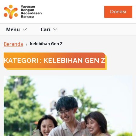
Donasi
Menu
Cari
Beranda
›
kelebihan Gen Z
KATEGORI : KELEBIHAN GEN Z