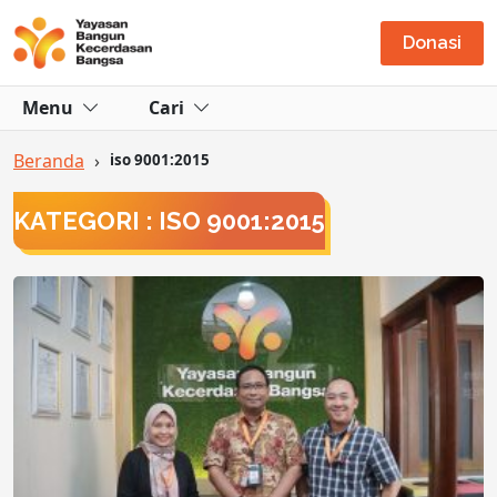
Donasi
Menu
Cari
Beranda
›
iso 9001:2015
KATEGORI : ISO 9001:2015