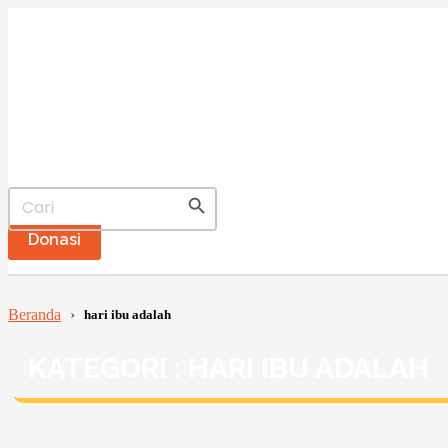
Search Button
Search
for:
Donasi
Beranda
›
hari ibu adalah
KATEGORI : HARI IBU ADALAH