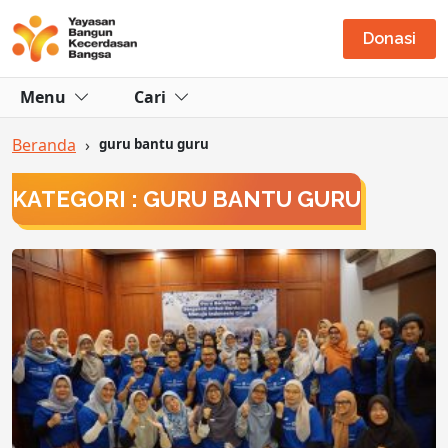
Donasi
Menu
Cari
Beranda
›
guru bantu guru
KATEGORI : GURU BANTU GURU