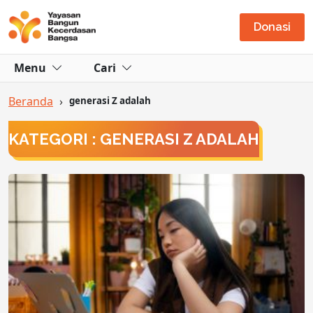
Donasi
Menu
Cari
Beranda
›
generasi Z adalah
KATEGORI : GENERASI Z ADALAH