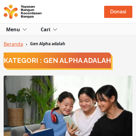
Donasi
Menu
Cari
Beranda
›
Gen Alpha adalah
KATEGORI : GEN ALPHA ADALAH