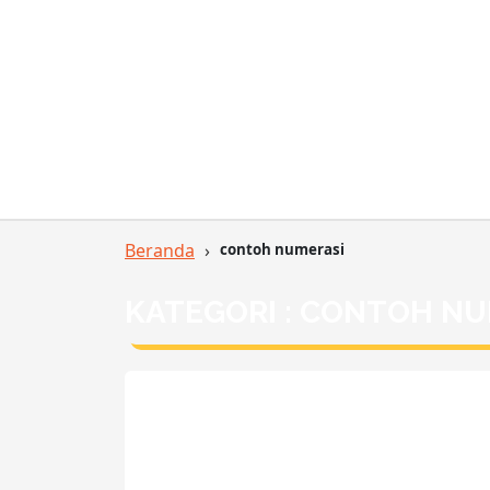
Beranda
›
contoh numerasi
KATEGORI : CONTOH NU