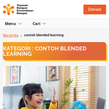
Donasi
Menu
Cari
Beranda
›
contoh blended learning
KATEGORI : CONTOH BLENDED
LEARNING