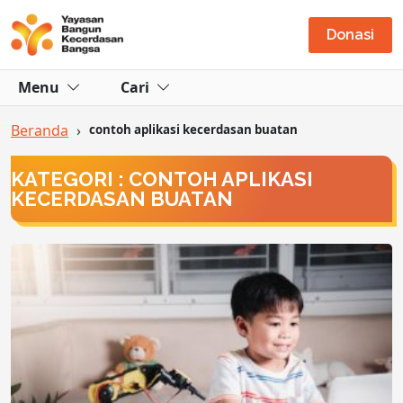
Donasi
Menu
Cari
Beranda
›
contoh aplikasi kecerdasan buatan
KATEGORI : CONTOH APLIKASI
KECERDASAN BUATAN