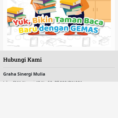
Hubungi Kami
Graha Sinergi Mulia
Jalan SMA Negeri 48 No.52, RT.009/RW.001
Pinang Ranti, Makasar, Jakarta Timur 13560, Indonesia
Tel: (021) 22046268
Email:
info@ybkb.or.id