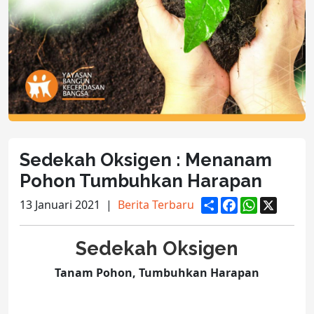
Sedekah Oksigen : Menanam
Pohon Tumbuhkan Harapan
S
F
W
X
13 Januari 2021
|
Berita Terbaru
h
a
h
a
c
a
r
e
t
Sedekah Oksigen
e
b
s
o
A
o
p
Tanam Pohon, Tumbuhkan Harapan
k
p