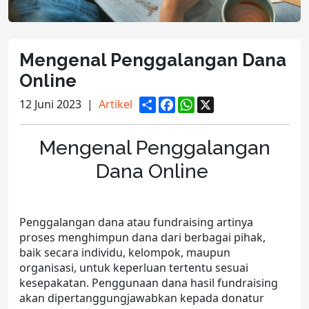
Mengenal Penggalangan Dana
Online
S
F
W
X
12 Juni 2023
|
Artikel
h
a
h
a
c
a
r
e
t
Mengenal Penggalangan
e
b
s
o
A
Dana Online
o
p
k
p
Penggalangan dana atau fundraising artinya
proses menghimpun dana dari berbagai pihak,
baik secara individu, kelompok, maupun
organisasi, untuk keperluan tertentu sesuai
kesepakatan. Penggunaan dana hasil fundraising
akan dipertanggungjawabkan kepada donatur