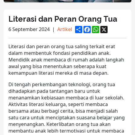
Literasi dan Peran Orang Tua
S
F
W
X
6 September 2024
|
Artikel
h
a
h
a
c
a
r
e
t
Literasi dan peran orang tua
saling terkait erat
e
b
s
o
A
dalam membentuk fondasi pendidikan anak.
o
p
Mendidik anak membaca di rumah
adalah langkah
k
p
awal yang bisa menentukan seberapa kuat
kemampuan literasi mereka di masa depan.
Di tengah perkembangan teknologi, orang tua
dihadapkan pada tantangan baru untuk
menanamkan kebiasaan membaca di luar sekolah.
Aktivitas literasi keluarga
, seperti membaca
bersama atau berbagi cerita, bisa menjadi salah
satu cara untuk menciptakan suasana belajar yang
menyenangkan. Keterlibatan orang tua akan
membantu anak lebih termotivasi untuk membaca