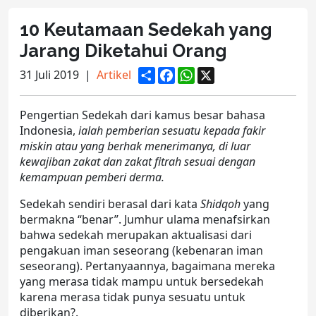
10 Keutamaan Sedekah yang
Jarang Diketahui Orang
S
F
W
X
31 Juli 2019
|
Artikel
h
a
h
a
c
a
r
e
t
Pengertian Sedekah dari kamus besar bahasa
e
b
s
o
A
Indonesia,
ialah pemberian sesuatu kepada fakir
o
p
miskin atau yang berhak menerimanya, di luar
k
p
kewajiban zakat dan zakat fitrah sesuai dengan
kemampuan pemberi derma.
Sedekah sendiri berasal dari kata
Shidqoh
yang
bermakna “benar”. Jumhur ulama menafsirkan
bahwa sedekah merupakan aktualisasi dari
pengakuan iman seseorang (kebenaran iman
seseorang). Pertanyaannya, bagaimana mereka
yang merasa tidak mampu untuk bersedekah
karena merasa tidak punya sesuatu untuk
diberikan?.