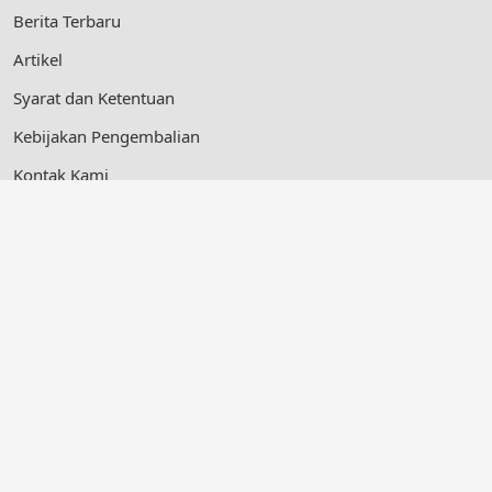
Berita Terbaru
Artikel
Syarat dan Ketentuan
Kebijakan Pengembalian
Kontak Kami
Ikuti Kami
© 2026 Yayasan Bangun Kecerdasan Bangsa, All Rights
reserved