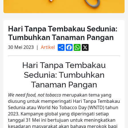
Hari Tanpa Tembakau Sedunia:
Tumbuhkan Tanaman Pangan
S
F
W
X
30 Mei 2023
|
Artikel
h
a
h
a
c
a
r
e
t
Hari Tanpa Tembakau
e
b
s
o
A
Sedunia: Tumbuhkan
o
p
k
p
Tanaman Pangan
We need food, not tobacco
merupakan tema yang
diusung untuk memperingati Hari Tanpa Tembakau
Sedunia atau World No Tobacco Day (WNTD) tahun
2023. Kampanye global yang diperingati setiap
tanggal 31 Mei ini bertujuan untuk meningkatkan
kesadaran masyarakat akan bahaya merokok bagi