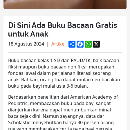
Di Sini Ada Buku Bacaan Gratis
untuk Anak
S
F
W
X
18 Agustus 2024
|
Artikel
h
a
h
a
c
a
r
e
t
Buku bacaan kelas 1 SD
dan PAUD/TK, baik
bacaan
e
b
s
o
A
fiksi
maupun
buku bacaan non fiksi,
merupakan
o
p
fondasi awal dalam perjalanan literasi seorang
k
p
anak. Bahkan, orang tua dapat mulai membacakan
buku pada bayi mulai usia 3-6 bulan.
Berdasarkan penelitian dari American Academy of
Pediatric, membacakan buku pada bayi sangat
dianjurkan karena dapat menumbuhkan minat
baca sejak dini. Namun sayangnya, data dari
Scholastic menyebutkan hanya 30 persen orang
tua yang membacakan cerita pada bayi berusia