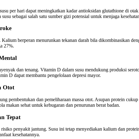
susu per hari dapat meningkatkan kadar antioksidan glutathione di ota
 susu sebagai salah satu sumber gizi potensial untuk menjaga kesehatan
troke
 Kalium berperan menurunkan tekanan darah bila dikombinasikan denga
gga 27%.
Mental
 nyenyak dan tenang. Vitamin D dalam susu mendukung produksi seroto
amin D dapat membantu pengelolaan depresi mayor.
 Otot
ung pembentukan dan pemeliharaan massa otot. Asupan protein cukup 
ola makan sehat untuk kebugaran dan penurunan berat badan.
an Tepat
iko penyakit jantung. Susu ini tetap menyediakan kalium dan protein 
anfaat kesehatannya.