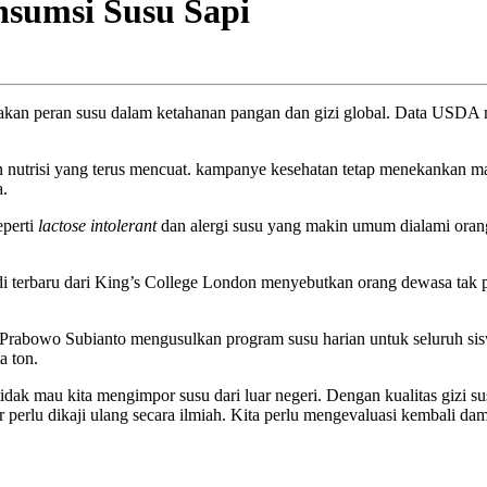
nsumsi Susu Sapi
 akan peran susu dalam ketahanan pangan dan gizi global. Data USDA m
n nutrisi yang terus mencuat. kampanye kesehatan tetap menekankan m
a.
eperti
lactose intolerant
dan
alergi susu
yang makin umum dialami orang
di terbaru dari King’s College London menyebutkan orang dewasa tak p
ih Prabowo Subianto mengusulkan program susu harian untuk seluruh sis
a ton.
tidak mau kita mengimpor susu dari luar negeri. Dengan kualitas gizi
ar perlu dikaji ulang secara ilmiah. Kita perlu mengevaluasi kembali da