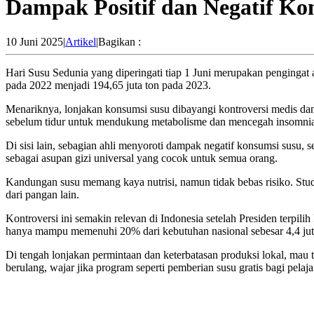
Dampak Positif dan Negatif Ko
10 Juni 2025
|
Artikel
|
Bagikan :
Hari Susu Sedunia
yang diperingati tiap 1 Juni merupakan pengingat
pada 2022 menjadi 194,65 juta ton pada 2023.
Menariknya, lonjakan konsumsi susu dibayangi kontroversi medis da
sebelum tidur
untuk mendukung metabolisme dan mencegah insomni
Di sisi lain, sebagian ahli menyoroti dampak negatif konsumsi susu, s
sebagai asupan gizi universal yang cocok untuk semua orang.
Kandungan susu
memang kaya nutrisi, namun tidak bebas risiko. Stu
dari pangan lain.
Kontroversi ini semakin relevan di Indonesia setelah Presiden terpil
hanya mampu memenuhi 20% dari kebutuhan nasional sebesar 4,4 jut
Di tengah lonjakan permintaan dan keterbatasan produksi lokal, mau 
berulang, wajar jika program seperti pemberian susu gratis bagi pelaj