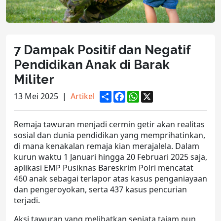
7 Dampak Positif dan Negatif
Pendidikan Anak di Barak
Militer
S
F
W
X
13 Mei 2025
|
Artikel
h
a
h
a
c
a
r
e
t
Remaja tawuran
menjadi cermin getir akan realitas
e
b
s
o
A
sosial dan dunia pendidikan yang memprihatinkan,
o
p
di mana
kenakalan remaja
kian merajalela. Dalam
k
p
kurun waktu 1 Januari hingga 20 Februari 2025 saja,
aplikasi EMP Pusiknas Bareskrim Polri mencatat
460 anak sebagai terlapor atas kasus penganiayaan
dan pengeroyokan, serta 437 kasus pencurian
terjadi.
Aksi tawuran yang melibatkan senjata tajam pun