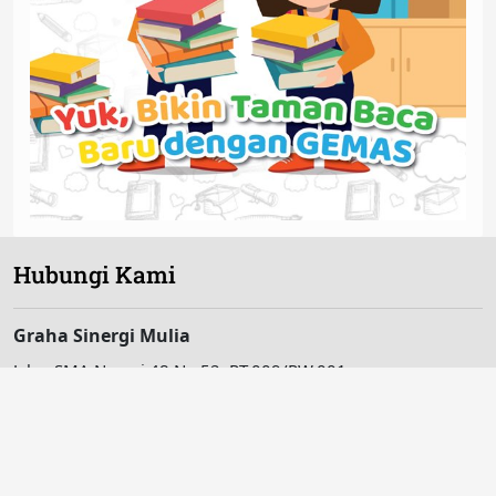
Hubungi Kami
Graha Sinergi Mulia
Jalan SMA Negeri 48 No.52, RT.009/RW.001
Pinang Ranti, Makasar, Jakarta Timur 13560, Indonesia
Tel: (021) 22046268
Email:
info@ybkb.or.id