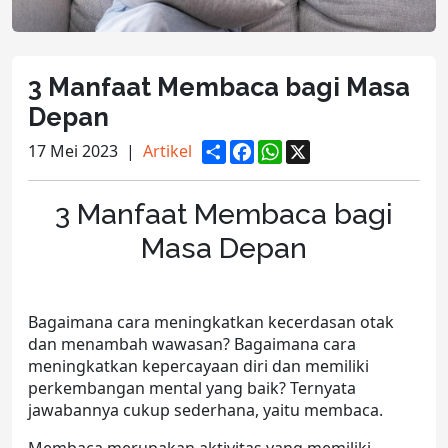
3 Manfaat Membaca bagi Masa
Depan
S
F
W
X
17 Mei 2023
|
Artikel
h
a
h
a
c
a
r
e
t
3 Manfaat Membaca bagi
e
b
s
o
A
Masa Depan
o
p
k
p
Bagaimana cara meningkatkan kecerdasan otak
dan menambah wawasan? Bagaimana cara
meningkatkan kepercayaan diri dan memiliki
perkembangan mental yang baik? Ternyata
jawabannya cukup sederhana, yaitu membaca.
Membaca merupakan aktivitas yang memiliki